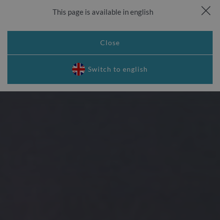
This page is available in english
Zadzwoń
Rezerwuj
Kamery live
Menu
Close
Switch to english