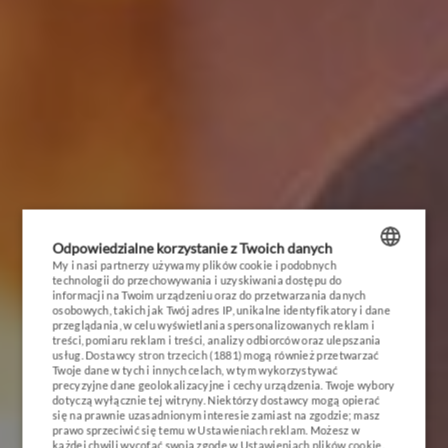
HOME
WAKACJE NA MAZURACH 2026
PROMOCJE I PAKIETY
RESORT
EVENTY
Odpowiedzialne korzystanie z Twoich danych
My i nasi partnerzy używamy plików cookie i podobnych
technologii do przechowywania i uzyskiwania dostępu do
ZAINWESTUJ
POLISH
informacji na Twoim urządzeniu oraz do przetwarzania danych
osobowych, takich jak Twój adres IP, unikalne identyfikatory i dane
ENGLISH
przeglądania, w celu wyświetlania spersonalizowanych reklam i
GALERIA
treści, pomiaru reklam i treści, analizy odbiorców oraz ulepszania
usług.
Dostawcy stron trzecich (1881)
mogą również przetwarzać
GERMAN
Twoje dane w tych i innych celach, w tym wykorzystywać
KONTAKT
precyzyjne dane geolokalizacyjne i cechy urządzenia. Twoje wybory
CZECH
dotyczą wyłącznie tej witryny. Niektórzy dostawcy mogą opierać
się na prawnie uzasadnionym interesie zamiast na zgodzie; masz
prawo sprzeciwić się temu w
Ustawieniach reklam
. Możesz w
każdej chwili wycofać swoją zgodę w
Ustawieniach plików cookie
.