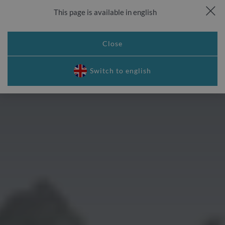
This page is available in english
Zadzwoń
Rezerwuj
Kamery live
Menu
Close
EN
Switch to english