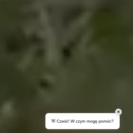
✕
👋 Cześć! W czym mogę pomóc?