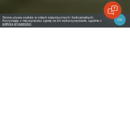
Strona używa cookies w celach statystycznych i funkcjonalnych.
OK
Korzystając z niej wyrażasz zgodę na ich wykorzystywanie, zgodnie z
polityką prywatności
.
Przypłynęła nowość
Mazury na wyciągnięcie ręki
Perspektywa ma znaczenie