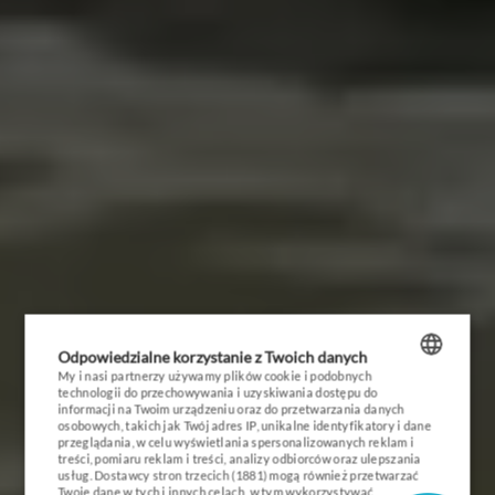
HOME
WAKACJE NA MAZURACH 2026
PROMOCJE I PAKIETY
RESORT
EVENTY
Odpowiedzialne korzystanie z Twoich danych
ZAINWESTUJ
My i nasi partnerzy używamy plików cookie i podobnych
technologii do przechowywania i uzyskiwania dostępu do
POLISH
informacji na Twoim urządzeniu oraz do przetwarzania danych
GALERIA
osobowych, takich jak Twój adres IP, unikalne identyfikatory i dane
ENGLISH
przeglądania, w celu wyświetlania spersonalizowanych reklam i
treści, pomiaru reklam i treści, analizy odbiorców oraz ulepszania
KONTAKT
usług.
Dostawcy stron trzecich (1881)
mogą również przetwarzać
GERMAN
Twoje dane w tych i innych celach, w tym wykorzystywać