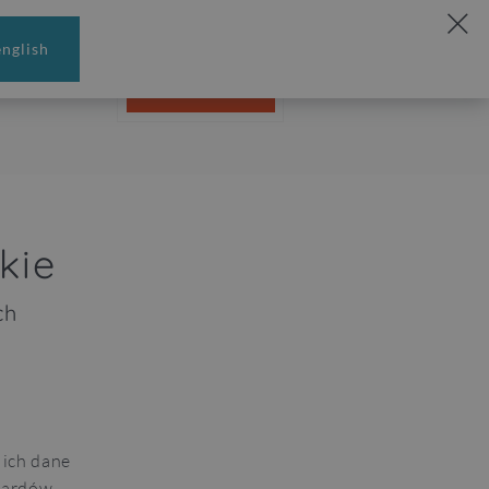
english
REZERWUJ
MENU
kie
ch
 ich dane
ndardów