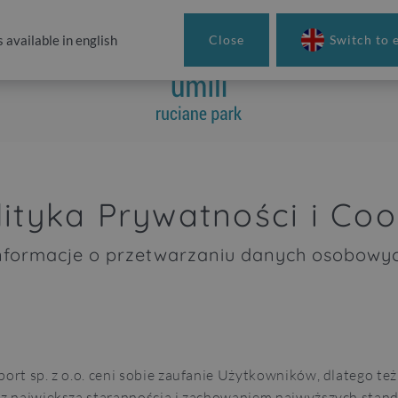
s available in english
Close
Switch to 
lityka Prywatności i Coo
nformacje o przetwarzaniu danych osobowy
ort sp. z o.o. ceni sobie zaufanie Użytkowników, dlatego też
z największą starannością i zachowaniem najwyższych sta