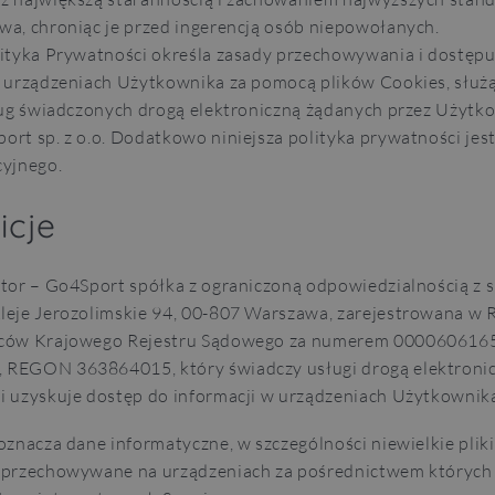
wa, chroniąc je przed ingerencją osób niepowołanych.
lityka Prywatności określa zasady przechowywania i dostęp
a urządzeniach Użytkownika za pomocą plików Cookies, służ
sług świadczonych drogą elektroniczną żądanych przez Użytko
rt sp. z o.o. Dodatkowo niniejsza polityka prywatności jest
cyjnego.
nicje
ator – Go4Sport spółka z ograniczoną odpowiedzialnością z 
leje Jerozolimskie 94, 00-807 Warszawa, zarejestrowana w R
rców Krajowego Rejestru Sądowego za numerem 0000606165
REGON 363864015, który świadczy usługi drogą elektronic
i uzyskuje dostęp do informacji w urządzeniach Użytkownik
oznacza dane informatyczne, w szczególności niewielkie plik
i przechowywane na urządzeniach za pośrednictwem któryc