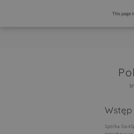
This page i
Kamery live
EN
+48 22 185 75 32
Po
I
Wstęp
Spółka Go4Sp
przechowuje 