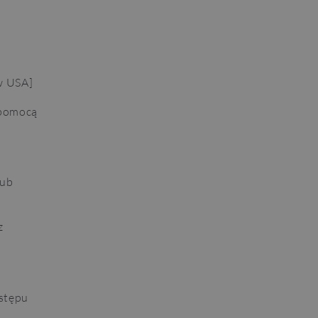
 w USA]
 pomocą
lub
z
stępu