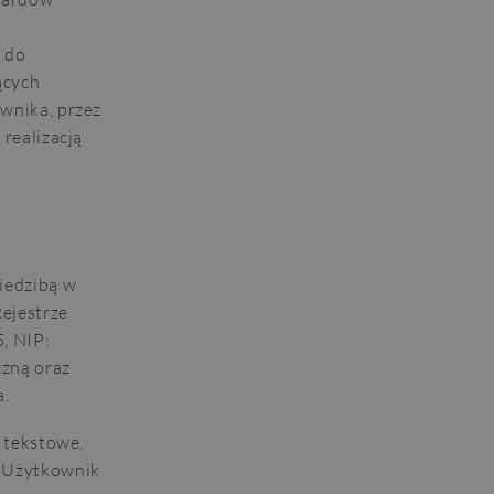
u do
ących
wnika, przez
 realizacją
siedzibą w
ejestrze
, NIP:
zną oraz
a.
i tekstowe,
h Użytkownik