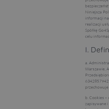
bezpieczeńst
Niniejsza Po
informacji n
realizacji u
Spółkę Go4Spo
celu informa
I. Defi
a. Administr
Warszawie, A
Przedsiębio
6342857942, 
przechowuje 
b. Cookies – 
zapisywane 