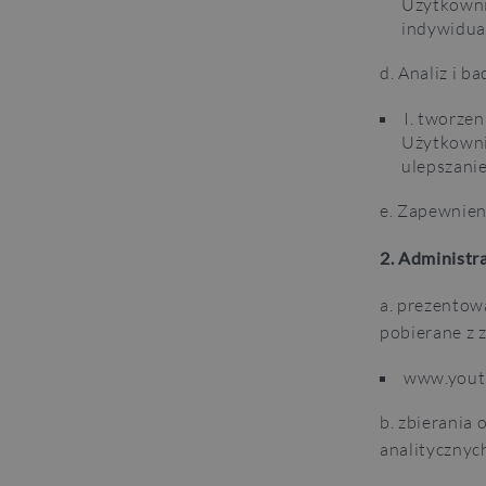
Użytkowni
indywidua
d. Analiz i b
I. tworze
Użytkowni
ulepszanie
e. Zapewnien
2. Administr
a. prezentow
pobierane z 
www.youtu
b. zbierania
analitycznyc