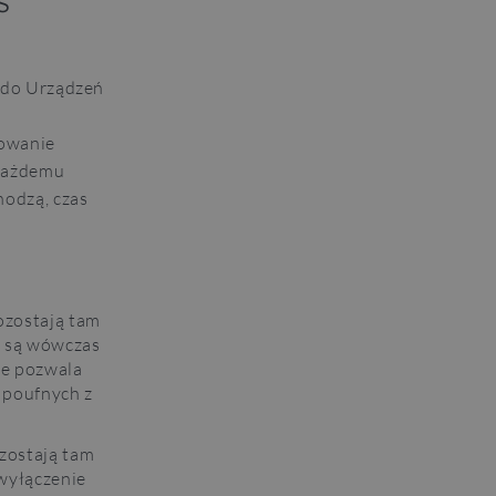
s
ę do Urządzeń
mowanie
 każdemu
hodzą, czas
ozostają tam
e są wówczas
ie pozwala
 poufnych z
AZURACH
zostają tam
 wyłączenie