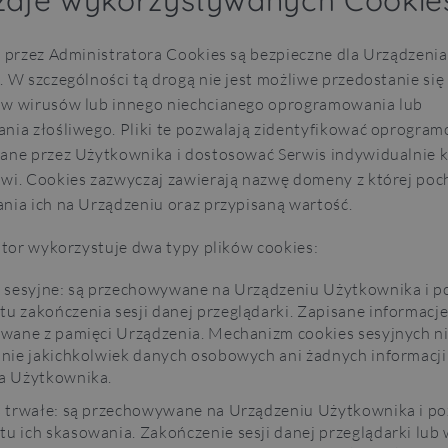
dzaje wykorzystywanych Cookie
 przez Administratora Cookies są bezpieczne dla Urządzenia
 W szczególności tą drogą nie jest możliwe przedostanie si
w wirusów lub innego niechcianego oprogramowania lub
ia złośliwego. Pliki te pozwalają zidentyfikować oprogra
ane przez Użytkownika i dostosować Serwis indywidualnie
i. Cookies zazwyczaj zawierają nazwę domeny z której poc
ia ich na Urządzeniu oraz przypisaną wartość.
ator wykorzystuje dwa typy plików cookies:
HOME
s sesyjne: są przechowywane na Urządzeniu Użytkownika i p
u zakończenia sesji danej przeglądarki. Zapisane informacj
uwane z pamięci Urządzenia. Mechanizm cookies sesyjnych n
anie jakichkolwiek danych osobowych ani żadnych informacji
a Użytkownika.
E NA M
s trwałe: są przechowywane na Urządzeniu Użytkownika i po
 ich skasowania. Zakończenie sesji danej przeglądarki lub