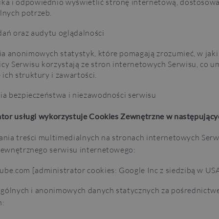
KONTAK
ka i odpowiednio wyświetlić stronę internetową, dostosowa
lnych potrzeb.
adań oraz audytu oglądalności
nia anonimowych statystyk, które pomagają zrozumieć, w jak
cy Serwisu korzystają ze stron internetowych Serwisu, co u
 ich struktury i zawartości.
ia bezpieczeństwa i niezawodności serwisu
ator usługi wykorzystuje Cookies Zewnętrzne w następujący
ania treści multimedialnych na stronach internetowych Serwi
zewnętrznego serwisu internetowego:
be.com [administrator cookies: Google Inc z siedzibą w US
 ogólnych i anonimowych danych statycznych za pośrednictw
h: