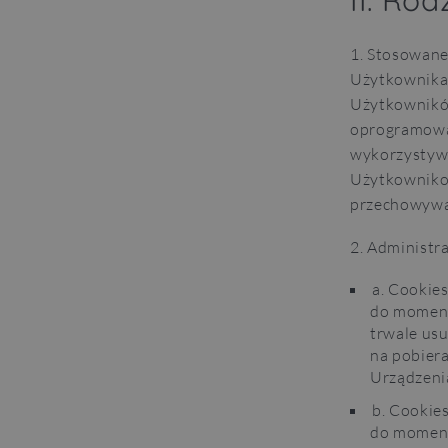
II. Ro
1. Stosowane
Użytkownika.
Użytkownikó
oprogramowan
wykorzystyw
Użytkownikow
przechowywan
2. Administr
a. Cookie
do moment
trwale us
na pobier
Urządzeni
WAKACJ
b. Cookie
do momentu