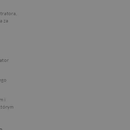
tratora,
a za
rator
ego
m i
 którym