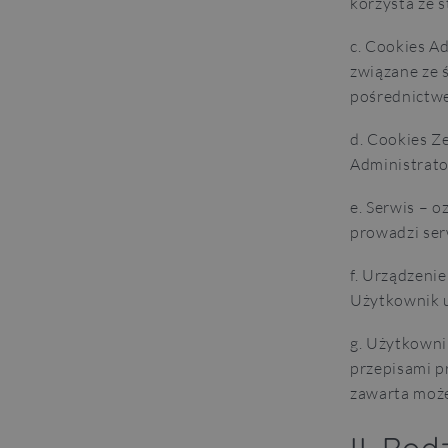
korzysta ze 
c. Cookies A
związane ze 
pośrednictw
d. Cookies Z
Administrato
e. Serwis – o
prowadzi ser
f. Urządzeni
Użytkownik u
g. Użytkowni
przepisami p
zawarta może