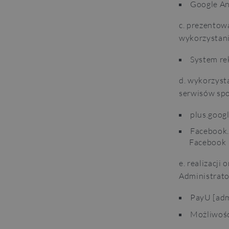
Google Ana
c. prezentow
wykorzystani
System re
d. wykorzyst
serwisów sp
plus.googl
Facebook.
Facebook I
e. realizacji
Administrato
PayU [admi
Możliwośc