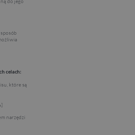
T
ną do jego
i sposób
możliwia
ch celach:
su, które są
A]
em narzędzi