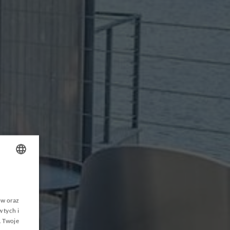
AKIETY
OLISH
NGLISH
ów oraz
 tych i
ERMAN
. Twoje
ZECH