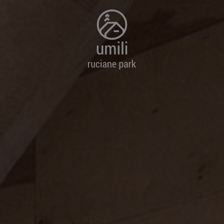
STĘP
WSTĘP
DOMKI Z WIDOKIEM NA JEZIORO
AN