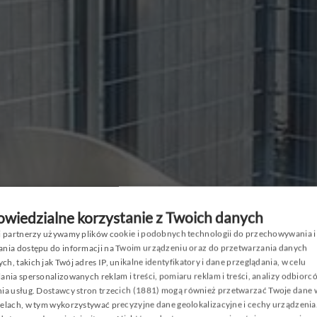
2026
CJE I P
wiedzialne korzystanie z Twoich danych
si partnerzy używamy plików cookie i podobnych technologii do przechowywania i
RESORT
P
ania dostępu do informacji na Twoim urządzeniu oraz do przetwarzania danych
h, takich jak Twój adres IP, unikalne identyfikatory i dane przeglądania, w celu
E
ania spersonalizowanych reklam i treści, pomiaru reklam i treści, analizy odbiorc
ia usług.
Dostawcy stron trzecich (1881)
mogą również przetwarzać Twoje dane w
G
elach, w tym wykorzystywać precyzyjne dane geolokalizacyjne i cechy urządzenia
C