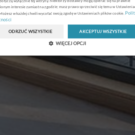
otyczą wyłącznie tej witryny. Niektórzy dostawcy mogą opierać się na prawnie
EVENTY
onym interesie zamiast na zgodzie; masz prawo sprzeciwić się temu w
Ustawienia
Poli
 Możesz w każdej chwili wycofać swoją zgodę w
Ustawieniach plików cookie
.
ności
ODRZUĆ WSZYSTKIE
AKCEPTUJ WSZYSTKIE
WIĘCEJ OPCJI
AINWEST
GALERIA