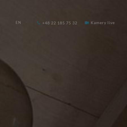
W
Kamery live
EN
+48 22 185 75 32