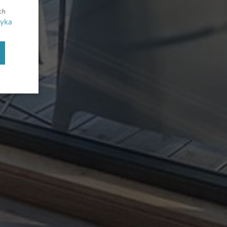
ch
tyka
UJ