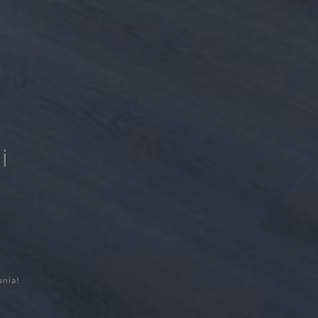
i
ania!