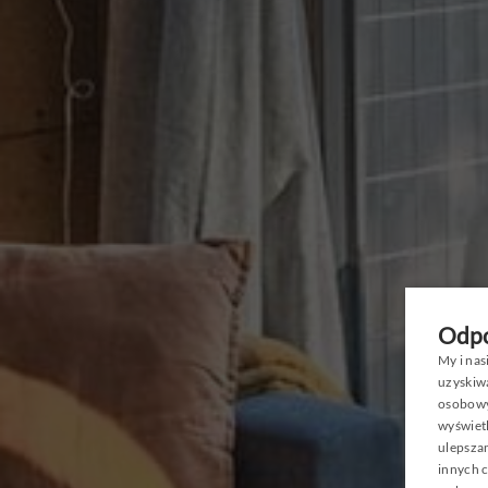
PROMO
Odpo
My i na
uzyskiw
osobowyc
wyświetl
ulepszan
innych c