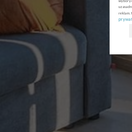
wybory d
uzasadni
reklam
.
prywat
Z