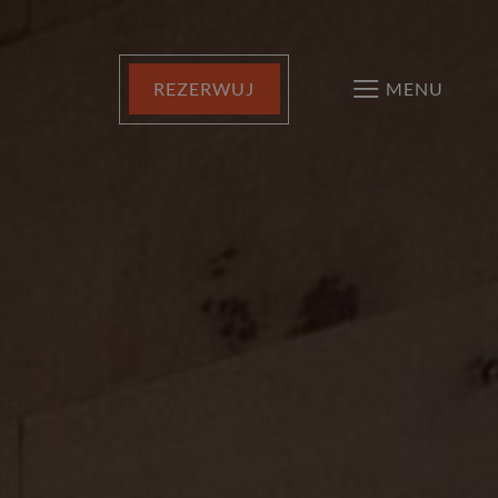
IMACJE DLA NAJMŁODSZYCH - ATRAKCJE RUCIANE PARK
REZERWUJ
MENU