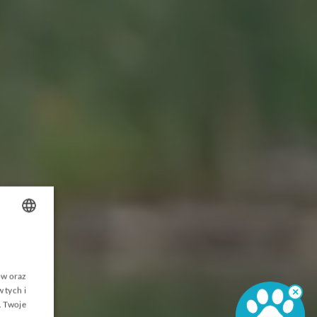
AKIETY
OLISH
NGLISH
ów oraz
 tych i
ERMAN
×
. Twoje
ZECH