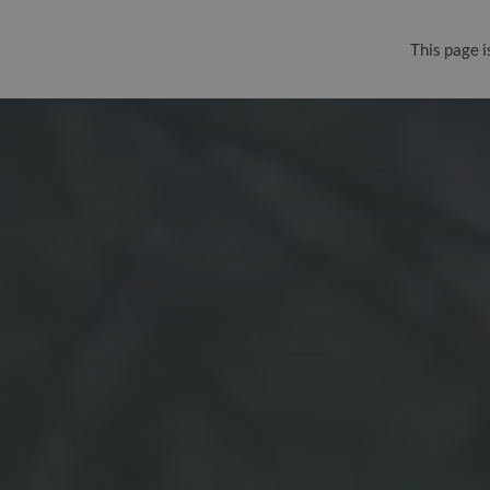
This page i
Kamery live
EN
+48 22 185 75 32