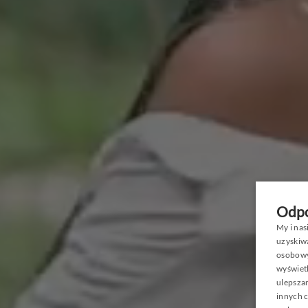
PROMO
Odpo
My i na
uzyskiw
osobowyc
wyświetl
ulepszan
innych c