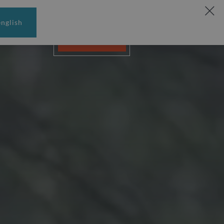
english
REZERWUJ
MENU