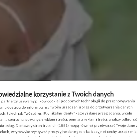
2026
CJE I P
wiedzialne korzystanie z Twoich danych
si partnerzy używamy plików cookie i podobnych technologii do przechowywania i
RESORT
P
ania dostępu do informacji na Twoim urządzeniu oraz do przetwarzania danych
h, takich jak Twój adres IP, unikalne identyfikatory i dane przeglądania, w celu
E
ania spersonalizowanych reklam i treści, pomiaru reklam i treści, analizy odbiorc
ia usług.
Dostawcy stron trzecich (1881)
mogą również przetwarzać Twoje dane w
G
elach, w tym wykorzystywać precyzyjne dane geolokalizacyjne i cechy urządzenia
C