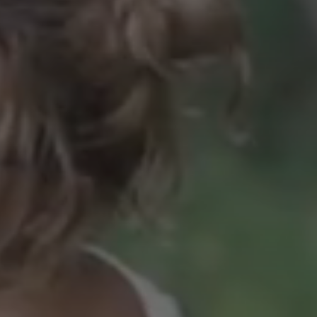
HOME
E NA M