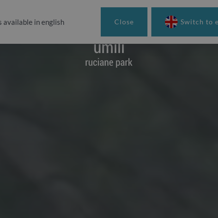
s available in english
Close
Switch to 